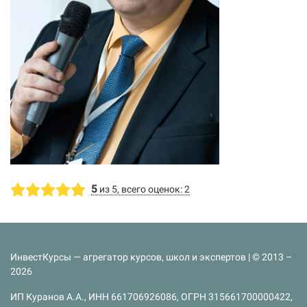
5
из 5, всего оценок: 2
ИнвестКурсы — агрегатор курсов, школ и экспертов | © 2013 –
2026
ИП Куранов А.А., ИНН 661706926086, ОГРН 315661700000422,