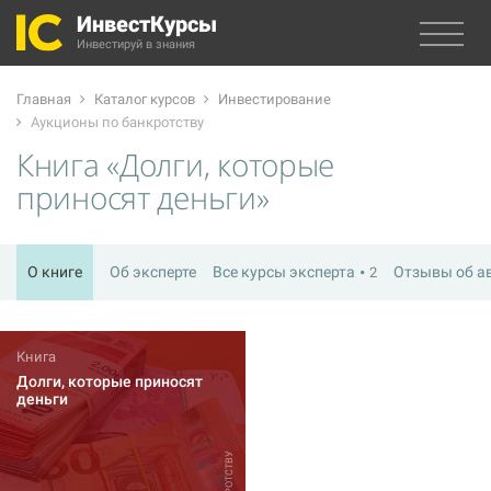
ИнвестКурсы
Инвестируй в знания
Главная
Каталог курсов
Инвестирование
Аукционы по банкротству
Книга «Долги, которые
приносят деньги»
О книге
Об эксперте
Все курсы эксперта
Отзывы об а
2
Книга
Долги, которые приносят
деньги