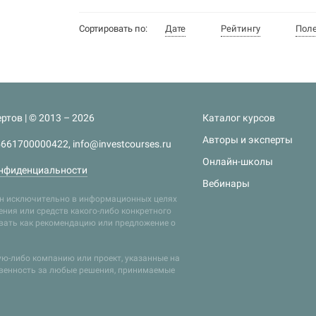
Сортировать по:
Дате
Рейтингу
Пол
ртов | © 2013 – 2026
Каталог курсов
Авторы и эксперты
661700000422, info@investcourses.ru
Онлайн-школы
нфиденциальности
Вебинары
лен исключительно в информационных целях
ния или средств какого-либо конкретного
ивать как рекомендацию или предложение о
кую-либо компанию или проект, указанные на
твенность за любые решения, принимаемые