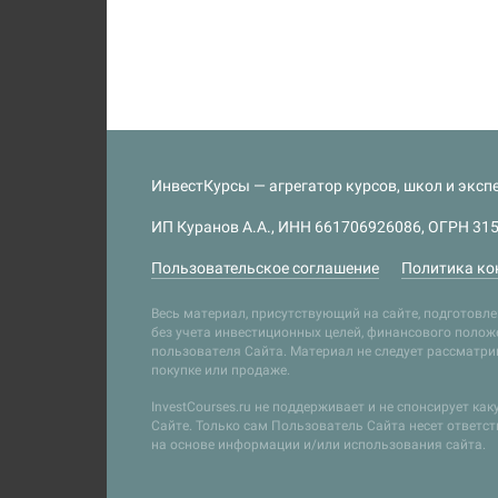
ИнвестКурсы — агрегатор курсов, школ и экспе
ИП Куранов А.А., ИНН 661706926086, ОГРН 315
Пользовательское соглашение
Политика ко
Весь материал, присутствующий на сайте, подготов
без учета инвестиционных целей, финансового положе
пользователя Сайта. Материал не следует рассматр
покупке или продаже.
InvestCourses.ru не поддерживает и не спонсирует ка
Сайте. Только сам Пользователь Сайта несет ответс
на основе информации и/или использования сайта.