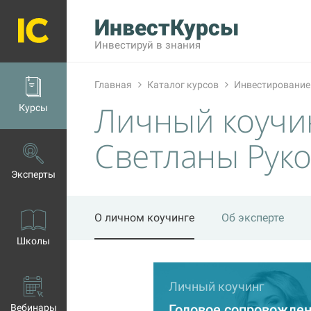
ИнвестКурсы
Инвестируй в знания
Главная
Каталог курсов
Инвестирование
Личный коучи
Курсы
Светланы Руко
Эксперты
О личном коучинге
Об эксперте
Школы
Личный коучинг
Годовое сопровожде
Вебинары