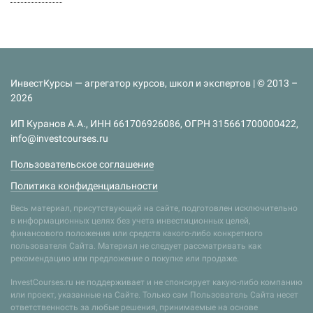
ИнвестКурсы — агрегатор курсов, школ и экспертов | © 2013 –
2026
ИП Куранов А.А., ИНН 661706926086, ОГРН 315661700000422,
info@investcourses.ru
Пользовательское соглашение
Политика конфиденциальности
Весь материал, присутствующий на сайте, подготовлен исключительно
в информационных целях без учета инвестиционных целей,
финансового положения или средств какого-либо конкретного
пользователя Сайта. Материал не следует рассматривать как
рекомендацию или предложение о покупке или продаже.
InvestCourses.ru не поддерживает и не спонсирует какую-либо компанию
или проект, указанные на Сайте. Только сам Пользователь Сайта несет
ответственность за любые решения, принимаемые на основе