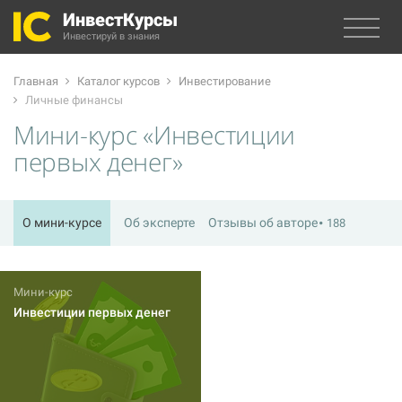
ИнвестКурсы
Инвестируй в знания
Главная
Каталог курсов
Инвестирование
Личные финансы
Мини-курс «Инвестиции
первых денег»
О мини-курсе
Об эксперте
Отзывы об авторе
188
Мини-курс
Инвестиции первых денег