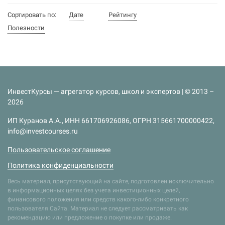
Сортировать по:
Дате
Рейтингу
Полезности
ИнвестКурсы — агрегатор курсов, школ и экспертов | © 2013 –
2026
ИП Куранов А.А., ИНН 661706926086, ОГРН 315661700000422,
info@investcourses.ru
Пользовательское соглашение
Политика конфиденциальности
Весь материал, присутствующий на сайте, подготовлен исключительно
в информационных целях без учета инвестиционных целей,
финансового положения или средств какого-либо конкретного
пользователя Сайта. Материал не следует рассматривать как
рекомендацию или предложение о покупке или продаже.