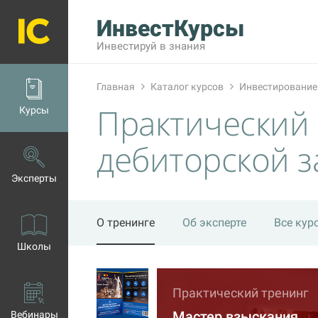
ИнвестКурсы
Инвестируй в знания
Главная
Каталог курсов
Инвестирование
Практический 
Курсы
дебиторской 
Эксперты
О тренинге
Об эксперте
Все кур
Школы
Практический тренинг
Мастер взыскания
Вебинары