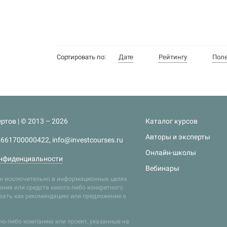
Сортировать по:
Дате
Рейтингу
Пол
ртов | © 2013 – 2026
Каталог курсов
Авторы и эксперты
661700000422, info@investcourses.ru
Онлайн-школы
нфиденциальности
Вебинары
лен исключительно в информационных целях
ния или средств какого-либо конкретного
ивать как рекомендацию или предложение о
кую-либо компанию или проект, указанные на