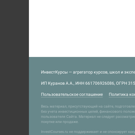
ИнвестКурсы — агрегатор курсов, школ и экспе
ИП Куранов А.А., ИНН 661706926086, ОГРН 315
Пользовательское соглашение
Политика ко
Весь материал, присутствующий на сайте, подготов
без учета инвестиционных целей, финансового положе
пользователя Сайта. Материал не следует рассматр
покупке или продаже.
InvestCourses.ru не поддерживает и не спонсирует ка