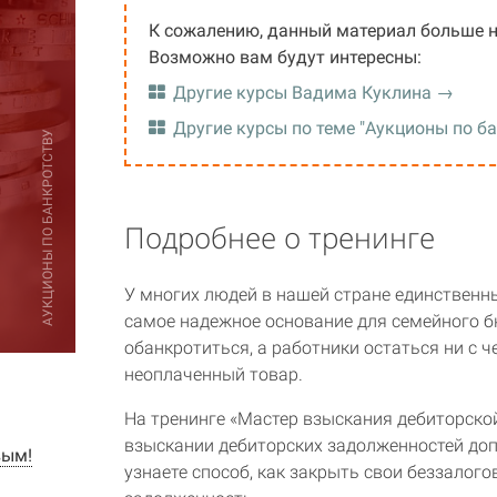
К сожалению, данный материал больше н
Возможно вам будут интересны:
Другие курсы Вадима Куклина →
Другие курсы по теме "Аукционы по б
АУКЦИОНЫ ПО БАНКРОТСТВУ
Подробнее о тренинге
У многих людей в нашей стране единственны
самое надежное основание для семейного б
обанкротиться, а работники остаться ни с ч
неоплаченный товар.
На тренинге «Мастер взыскания дебиторской
взыскании дебиторских задолженностей доп
вым!
узнаете способ, как закрыть свои беззалог