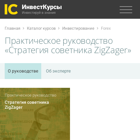
ИнвестКурсы
Инвестируй в знания
Главная
Каталог курсов
Инвестирование
Forex
Практическое руководство
«Стратегия советника ZigZager»
О руководстве
Об эксперте
Практическое руководство
Стратегия советника
ZigZager