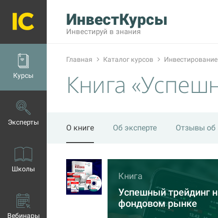
ИнвестКурсы
Инвестируй в знания
Главная
Каталог курсов
Инвестирование
Книга «Успеш
Курсы
Эксперты
О книге
Об эксперте
Отзывы об 
Школы
Книга
Успешный трейдинг н
фондовом рынке
Вебинары