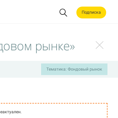
Подписка
довом рынке»
Тематика: Фондовый рынок
еактуален.