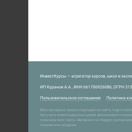
ИнвестКурсы — агрегатор курсов, школ и экспе
ИП Куранов А.А., ИНН 661706926086, ОГРН 315
Пользовательское соглашение
Политика ко
Весь материал, присутствующий на сайте, подготов
без учета инвестиционных целей, финансового положе
пользователя Сайта. Материал не следует рассматр
покупке или продаже.