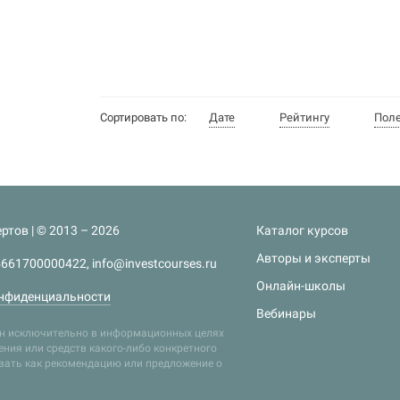
Сортировать по:
Дате
Рейтингу
Пол
ртов | © 2013 – 2026
Каталог курсов
Авторы и эксперты
661700000422, info@investcourses.ru
Онлайн-школы
нфиденциальности
Вебинары
лен исключительно в информационных целях
ния или средств какого-либо конкретного
ивать как рекомендацию или предложение о