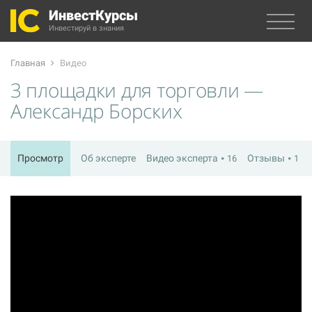
ИнвестКурсы
Инвестируй в знания
Главная
Видео
3 площадки для торговли —
Александр Борских
Просмотр
Об эксперте
Видео эксперта
Отзывы
16
1