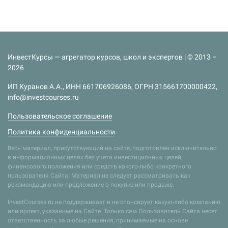
ИнвестКурсы — агрегатор курсов, школ и экспертов | © 2013 –
2026
ИП Куранов А.А., ИНН 661706926086, ОГРН 315661700000422,
info@investcourses.ru
Пользовательское соглашение
Политика конфиденциальности
Весь материал, присутствующий на сайте, подготовлен исключительно
в информационных целях без учета инвестиционных целей,
финансового положения или средств какого-либо конкретного
пользователя Сайта. Материал не следует рассматривать как
рекомендацию или предложение о покупке или продаже.
InvestCourses.ru не поддерживает и не спонсирует какую-либо компанию
или проект, указанные на Сайте. Только сам Пользователь Сайта несет
ответственность за любые решения, принимаемые на основе