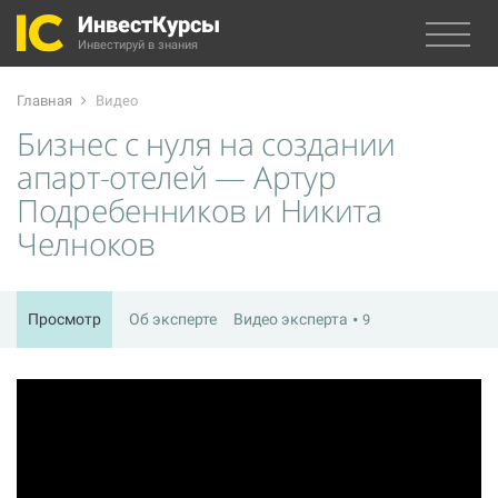
ИнвестКурсы
Инвестируй в знания
Главная
Видео
Бизнес с нуля на создании
апарт-отелей — Артур
Подребенников и Никита
Челноков
Просмотр
Об эксперте
Видео эксперта
9