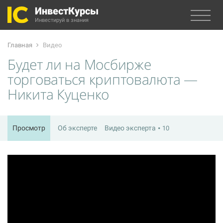
ИнвестКурсы
Инвестируй в знания
Главная
Видео
Будет ли на Мосбирже
торговаться криптовалюта —
Никита Куценко
Просмотр
Об эксперте
Видео эксперта
10