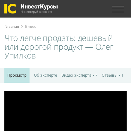
ИнвестКурсы
Инвестируй в знания
Главная
Видео
Что легче продать: дешевый
или дорогой продукт — Олег
Упилков
Просмотр
Об эксперте
Видео эксперта
Отзывы
7
1