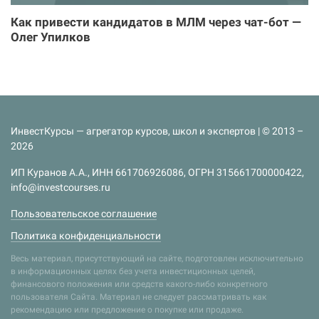
Как привести кандидатов в МЛМ через чат-бот —
Олег Упилков
ИнвестКурсы — агрегатор курсов, школ и экспертов | © 2013 –
2026
ИП Куранов А.А., ИНН 661706926086, ОГРН 315661700000422,
info@investcourses.ru
Пользовательское соглашение
Политика конфиденциальности
Весь материал, присутствующий на сайте, подготовлен исключительно
в информационных целях без учета инвестиционных целей,
финансового положения или средств какого-либо конкретного
пользователя Сайта. Материал не следует рассматривать как
рекомендацию или предложение о покупке или продаже.