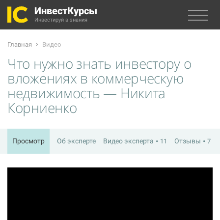
ИнвестКурсы
Инвестируй в знания
Главная
Видео
Что нужно знать инвестору о
вложениях в коммерческую
недвижимость — Никита
Корниенко
Просмотр
Об эксперте
Видео эксперта
Отзывы
11
7