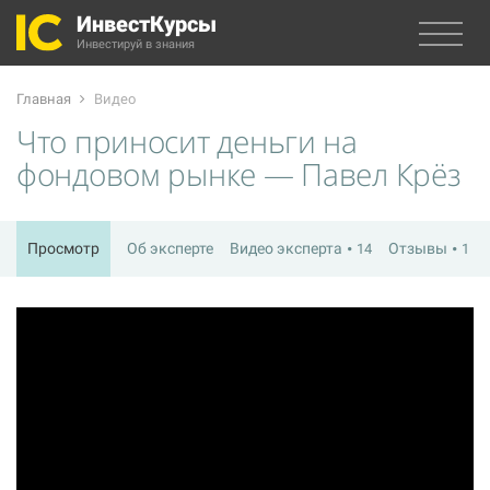
ИнвестКурсы
Инвестируй в знания
Главная
Видео
Что приносит деньги на
фондовом рынке — Павел Крёз
Просмотр
Об эксперте
Видео эксперта
Отзывы
14
1