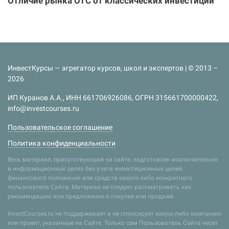
Отличие рынка ОТС от классических инвестиций
ИнвестКурсы — агрегатор курсов, школ и экспертов | © 2013 –
2026
ИП Куранов А.А., ИНН 661706926086, ОГРН 315661700000422,
info@investcourses.ru
Пользовательское соглашение
Политика конфиденциальности
Весь материал, присутствующий на сайте, подготовлен исключительно
в информационных целях без учета инвестиционных целей,
финансового положения или средств какого-либо конкретного
пользователя Сайта. Материал не следует рассматривать как
рекомендацию или предложение о покупке или продаже.
InvestCourses.ru не поддерживает и не спонсирует какую-либо компанию
или проект, указанные на Сайте. Только сам Пользователь Сайта несет