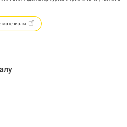
е материалы
алу