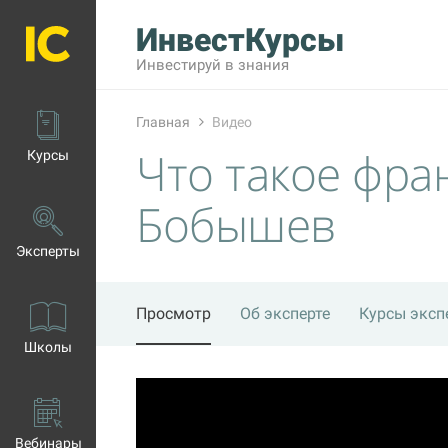
ИнвестКурсы
Инвестируй в знания
Главная
Видео
Что такое фра
Курсы
Бобышев
Эксперты
Просмотр
Об эксперте
Курсы эксп
Школы
Вебинары