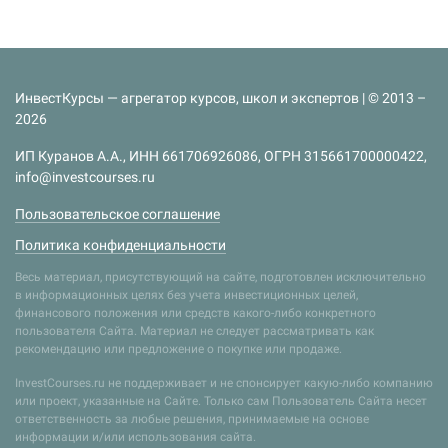
ИнвестКурсы — агрегатор курсов, школ и экспертов | © 2013 –
2026
ИП Куранов А.А., ИНН 661706926086, ОГРН 315661700000422,
info@investcourses.ru
Пользовательское соглашение
Политика конфиденциальности
Весь материал, присутствующий на сайте, подготовлен исключительно
в информационных целях без учета инвестиционных целей,
финансового положения или средств какого-либо конкретного
пользователя Сайта. Материал не следует рассматривать как
рекомендацию или предложение о покупке или продаже.
InvestCourses.ru не поддерживает и не спонсирует какую-либо компанию
или проект, указанные на Сайте. Только сам Пользователь Сайта несет
ответственность за любые решения, принимаемые на основе
информации и/или использования сайта.