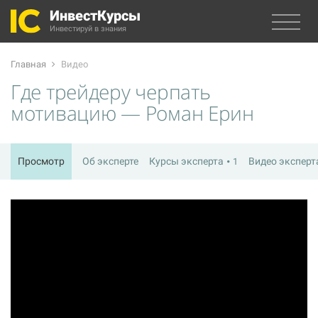
ИнвестКурсы
Инвестируй в знания
Главная
Видео
Где трейдеру черпать
мотивацию — Роман Ерин
Просмотр
Об эксперте
Курсы эксперта
Видео экспер
1