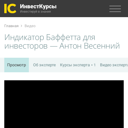
ИнвестКурсы
Инвестируй в знания
Главная
Видео
Индикатор Баффетта для
инвесторов — Антон Весенний
Просмотр
Об эксперте
Курсы эксперта
Видео экспер
1