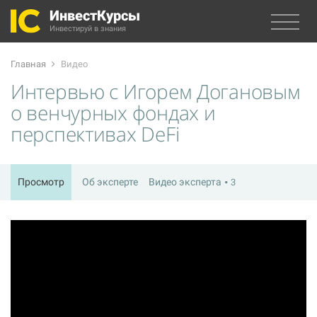
ИнвестКурсы
Инвестируй в знания
Главная
Видео
Интервью с Игорем Догановым
о венчурных фондах и
перспективах DeFi
Просмотр
Об эксперте
Видео эксперта
3