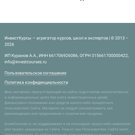
ИнвестКурсы — агрегатор курсов, школ и экспертов | © 2013 –
2026
ИП Куранов А.А., ИНН 661706926086, ОГРН 315661700000422,
info@investcourses.ru
Пользовательское соглашение
Политика конфиденциальности
Весь материал, присутствующий на сайте, подготовлен исключительно
в информационных целях без учета инвестиционных целей,
финансового положения или средств какого-либо конкретного
пользователя Сайта. Материал не следует рассматривать как
рекомендацию или предложение о покупке или продаже.
InvestCourses.ru не поддерживает и не спонсирует какую-либо компанию
или проект, указанные на Сайте. Только сам Пользователь Сайта несет
ответственность за любые решения, принимаемые на основе