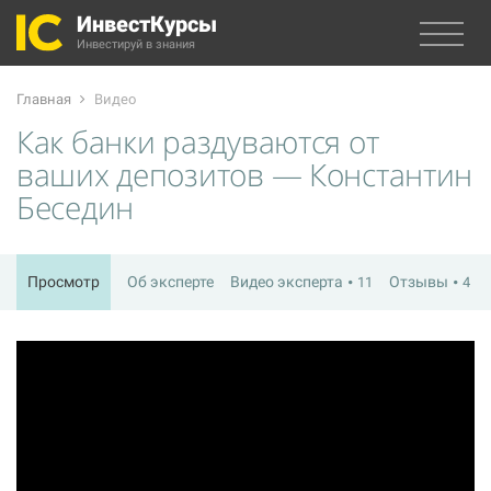
ИнвестКурсы
Инвестируй в знания
Главная
Видео
Как банки раздуваются от
ваших депозитов — Константин
Беседин
Просмотр
Об эксперте
Видео эксперта
Отзывы
11
4