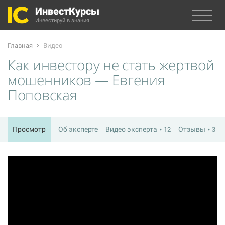
ИнвестКурсы
Инвестируй в знания
Главная
Видео
Как инвестору не стать жертвой
мошенников — Евгения
Поповская
Просмотр
Об эксперте
Видео эксперта
Отзывы
12
3