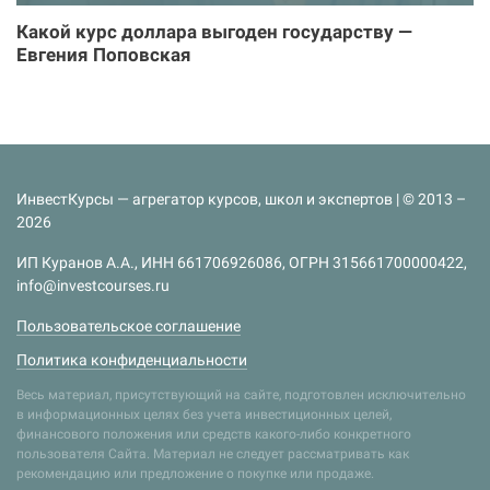
Какой курс доллара выгоден государству —
Евгения Поповская
ИнвестКурсы — агрегатор курсов, школ и экспертов | © 2013 –
2026
ИП Куранов А.А., ИНН 661706926086, ОГРН 315661700000422,
info@investcourses.ru
Пользовательское соглашение
Политика конфиденциальности
Весь материал, присутствующий на сайте, подготовлен исключительно
в информационных целях без учета инвестиционных целей,
финансового положения или средств какого-либо конкретного
пользователя Сайта. Материал не следует рассматривать как
рекомендацию или предложение о покупке или продаже.