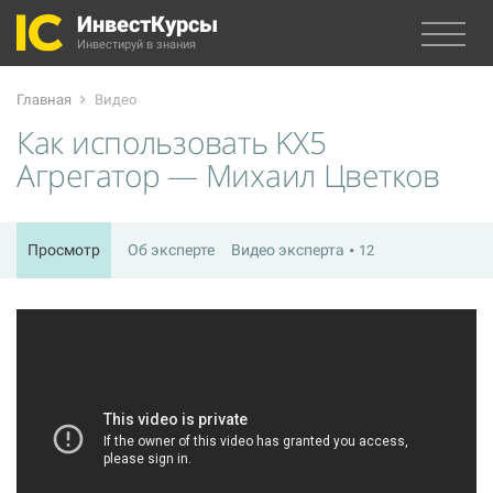
ИнвестКурсы
Инвестируй в знания
Главная
Видео
Как использовать KX5
Агрегатор — Михаил Цветков
Просмотр
Об эксперте
Видео эксперта
12