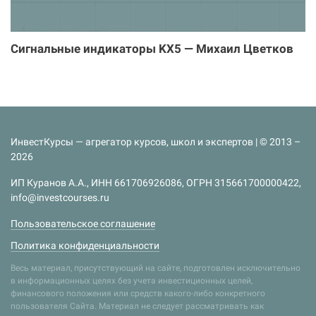
Сигнальные индикаторы KX5 — Михаил Цветков
ИнвестКурсы — агрегатор курсов, школ и экспертов | © 2013 –
2026
ИП Куранов А.А., ИНН 661706926086, ОГРН 315661700000422,
info@investcourses.ru
Пользовательское соглашение
Политика конфиденциальности
Весь материал, присутствующий на сайте, подготовлен исключительно
в информационных целях без учета инвестиционных целей,
финансового положения или средств какого-либо конкретного
пользователя Сайта. Материал не следует рассматривать как