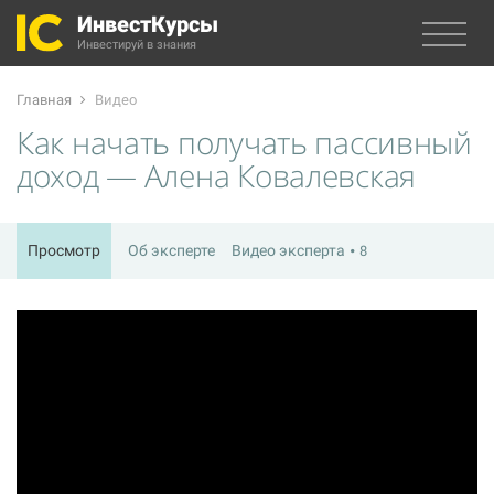
ИнвестКурсы
Инвестируй в знания
Главная
Видео
Как начать получать пассивный
доход — Алена Ковалевская
Просмотр
Об эксперте
Видео эксперта
8