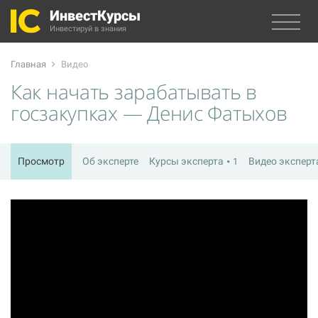
ИнвестКурсы
Инвестируй в знания
Главная
Видео
Как начать зарабатывать в
госзакупках — Денис Фатыхов
Просмотр
Об эксперте
Курсы эксперта
Видео экспер
1