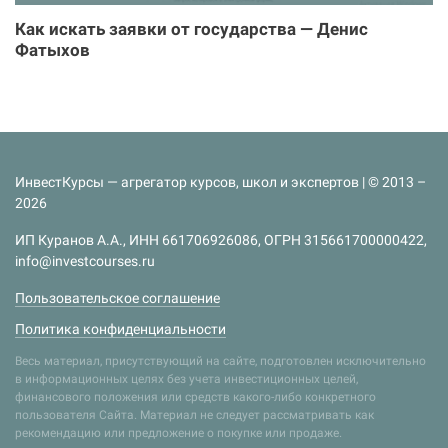
Как искать заявки от государства — Денис
Фатыхов
ИнвестКурсы — агрегатор курсов, школ и экспертов | © 2013 –
2026
ИП Куранов А.А., ИНН 661706926086, ОГРН 315661700000422,
info@investcourses.ru
Пользовательское соглашение
Политика конфиденциальности
Весь материал, присутствующий на сайте, подготовлен исключительно
в информационных целях без учета инвестиционных целей,
финансового положения или средств какого-либо конкретного
пользователя Сайта. Материал не следует рассматривать как
рекомендацию или предложение о покупке или продаже.