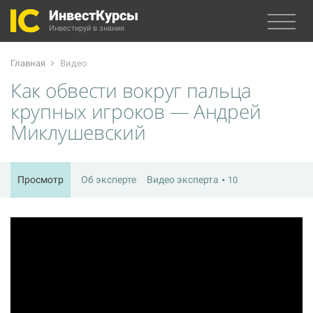
ИнвестКурсы
Инвестируй в знания
Главная
Видео
Как обвести вокруг пальца
крупных игроков — Андрей
Миклушевский
Просмотр
Об эксперте
Видео эксперта
10