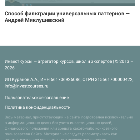
Способ фильтрации универсальных паттернов —
Андрей Миклушевский
ИнвестКурсы — агрегатор курсов, школ и экспертов | © 2013 –
2026
ИП Куранов А.А., ИНН 661706926086, ОГРН 315661700000422,
info@investcourses.ru
Пользовательское соглашение
Политика конфиденциальности
Весь материал, присутствующий на сайте, подготовлен исключительно
в информационных целях без учета инвестиционных целей,
финансового положения или средств какого-либо конкретного
пользователя Сайта. Материал не следует рассматривать как
рекомендацию или предложение о покупке или продаже.