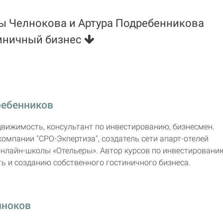
ты Челнокова и Артура Подребенникова
стиничный бизнес
ребенников
движимость, консультант по инвестированию, бизнесмен.
компании "СРО-Экпертиза", создатель сети апарт-отелей
онлайн-школы «Отельеры». Автор курсов по инвестировани
ь и созданию собственного гостиничного бизнеса.
лноков