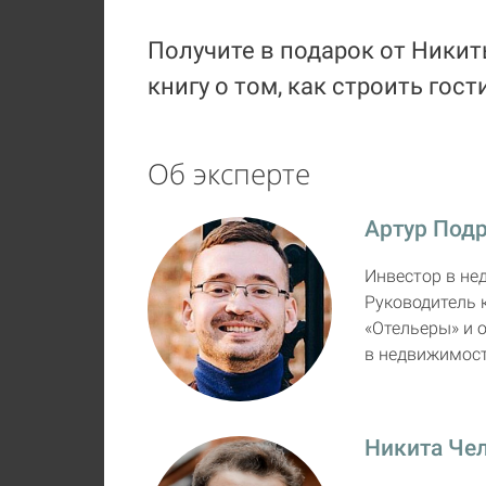
Получите в подарок от Ники
книгу о том, как строить го
Об эксперте
Артур Под
Инвестор в не
Руководитель 
«Отельеры» и 
в недвижимост
Никита Че