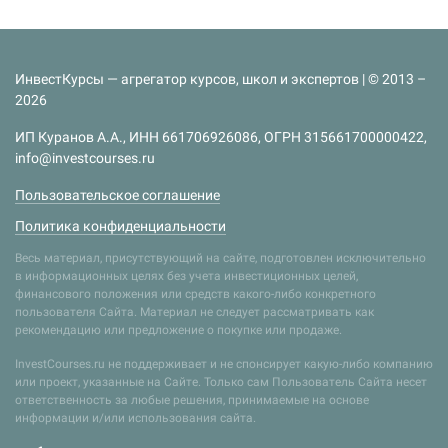
ИнвестКурсы — агрегатор курсов, школ и экспертов | © 2013 –
2026
ИП Куранов А.А., ИНН 661706926086, ОГРН 315661700000422,
info@investcourses.ru
Пользовательское соглашение
Политика конфиденциальности
Весь материал, присутствующий на сайте, подготовлен исключительно
в информационных целях без учета инвестиционных целей,
финансового положения или средств какого-либо конкретного
пользователя Сайта. Материал не следует рассматривать как
рекомендацию или предложение о покупке или продаже.
InvestCourses.ru не поддерживает и не спонсирует какую-либо компанию
или проект, указанные на Сайте. Только сам Пользователь Сайта несет
ответственность за любые решения, принимаемые на основе
информации и/или использования сайта.