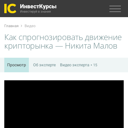
ИнвестКурсы
Инвестируй в знания
Главная
Видео
Как спрогнозировать движение
крипторынка — Никита Малов
Просмотр
Об эксперте
Видео эксперта
15