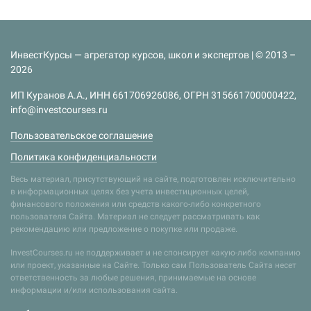
ИнвестКурсы — агрегатор курсов, школ и экспертов | © 2013 –
2026
ИП Куранов А.А., ИНН 661706926086, ОГРН 315661700000422,
info@investcourses.ru
Пользовательское соглашение
Политика конфиденциальности
Весь материал, присутствующий на сайте, подготовлен исключительно
в информационных целях без учета инвестиционных целей,
финансового положения или средств какого-либо конкретного
пользователя Сайта. Материал не следует рассматривать как
рекомендацию или предложение о покупке или продаже.
InvestCourses.ru не поддерживает и не спонсирует какую-либо компанию
или проект, указанные на Сайте. Только сам Пользователь Сайта несет
ответственность за любые решения, принимаемые на основе
информации и/или использования сайта.