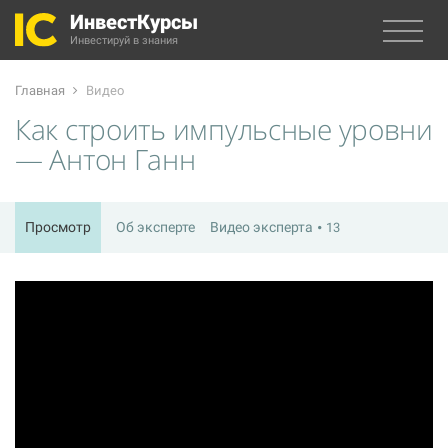
ИнвестКурсы
Инвестируй в знания
Главная
Видео
Как строить импульсные уровни
— Антон Ганн
Просмотр
Об эксперте
Видео эксперта
13