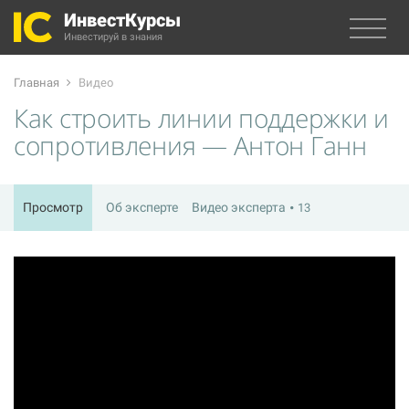
ИнвестКурсы
Инвестируй в знания
Главная
Видео
Как строить линии поддержки и
сопротивления — Антон Ганн
Просмотр
Об эксперте
Видео эксперта
13