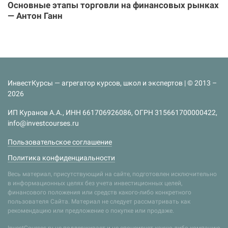
Основные этапы торговли на финансовых рынках
— Антон Ганн
ИнвестКурсы — агрегатор курсов, школ и экспертов | © 2013 –
2026
ИП Куранов А.А., ИНН 661706926086, ОГРН 315661700000422,
info@investcourses.ru
Пользовательское соглашение
Политика конфиденциальности
Весь материал, присутствующий на сайте, подготовлен исключительно
в информационных целях без учета инвестиционных целей,
финансового положения или средств какого-либо конкретного
пользователя Сайта. Материал не следует рассматривать как
рекомендацию или предложение о покупке или продаже.
InvestCourses.ru не поддерживает и не спонсирует какую-либо компанию