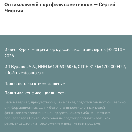
Оптимальный портфель советников — Сергей
Чистый
ИнвестКурсы — агрегатор курсов, школ и экспертов | © 2013 –
2026
ИП Куранов А.А., ИНН 661706926086, ОГРН 315661700000422,
info@investcourses.ru
Пользовательское соглашение
Политика конфиденциальности
Весь материал, присутствующий на сайте, подготовлен исключительно
в информационных целях без учета инвестиционных целей,
финансового положения или средств какого-либо конкретного
пользователя Сайта. Материал не следует рассматривать как
рекомендацию или предложение о покупке или продаже.