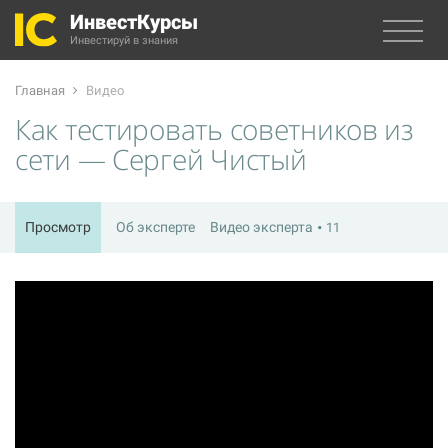
ИнвестКурсы
Инвестируй в знания
Главная
Видео
Как тестировать советников из
сети — Сергей Чистый
Просмотр
Об эксперте
Видео эксперта
11