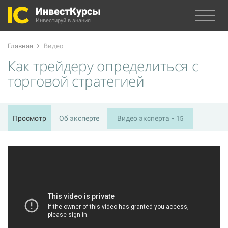
ИнвестКурсы
Инвестируй в знания
Главная
Видео
Как трейдеру определиться с
торговой стратегией
Просмотр
Об эксперте
Видео эксперта
15