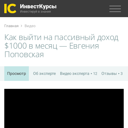
ИнвестКурсы
Инвестируй в знания
Главная
Видео
Как выйти на пассивный доход
$1000 в месяц — Евгения
Поповская
Просмотр
Об эксперте
Видео эксперта
Отзывы
12
3