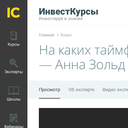
ИнвестКурсы
Инвестируй в знания
Главная
Видео
На каких тай
Курсы
— Анна Зольд
Эксперты
Просмотр
Об эксперте
Видео эксп
Школы
Вебинары