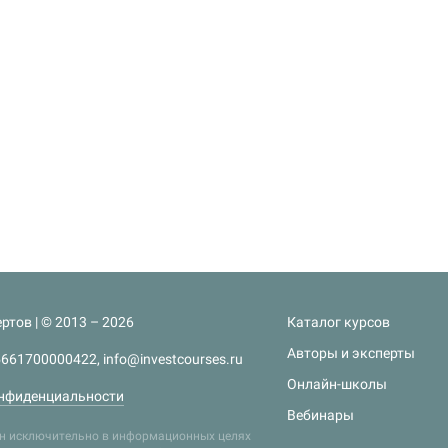
ртов | © 2013 – 2026
Каталог курсов
Авторы и эксперты
661700000422, info@investcourses.ru
Онлайн-школы
нфиденциальности
Вебинары
лен исключительно в информационных целях