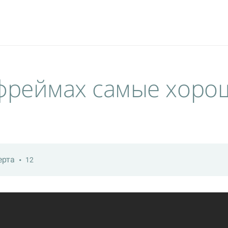
мфреймах самые хоро
ерта
12