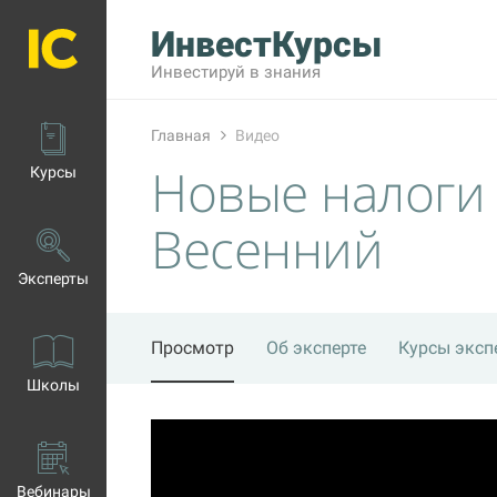
ИнвестКурсы
Инвестируй в знания
Главная
Видео
Новые налоги
Курсы
Весенний
Эксперты
Просмотр
Об эксперте
Курсы эксп
Школы
Вебинары