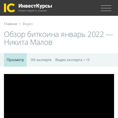
ИнвестКурсы
Инвестируй в знания
Главная
Видео
Обзор биткоина январь 2022 —
Никита Малов
Просмотр
Об эксперте
Видео эксперта
15