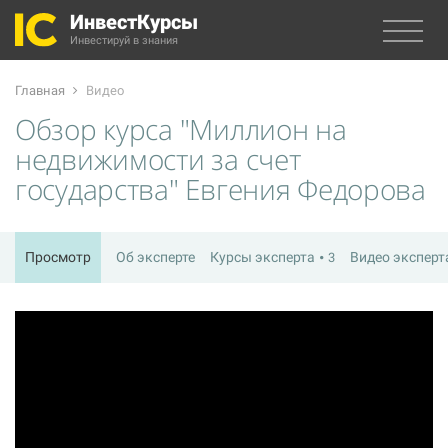
ИнвестКурсы
Инвестируй в знания
Главная
Видео
Обзор курса "Миллион на
недвижимости за счет
государства" Евгения Федорова
Просмотр
Об эксперте
Курсы эксперта
Видео экспер
3