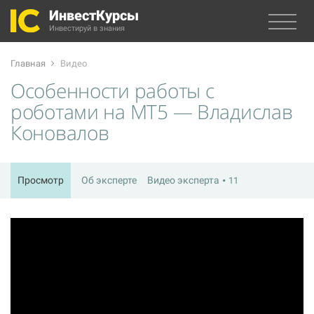
ИнвестКурсы
Инвестируй в знания
Главная
Видео
Особенности работы с
роботами на МТ5 — Владислав
Коновалов
Просмотр
Об эксперте
Видео эксперта
11