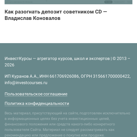
Как разогнать депозит советником CD —
Владислав Коновалов
ИнвестКурсы — агрегатор курсов, школ и экспертов | © 2013 –
2026
ИП Куранов А.А., ИНН 661706926086, ОГРН 315661700000422,
info@investcourses.ru
Пользовательское соглашение
Политика конфиденциальности
Весь материал, присутствующий на сайте, подготовлен исключительно
в информационных целях без учета инвестиционных целей,
финансового положения или средств какого-либо конкретного
пользователя Сайта. Материал не следует рассматривать как
рекомендацию или предложение о покупке или продаже.