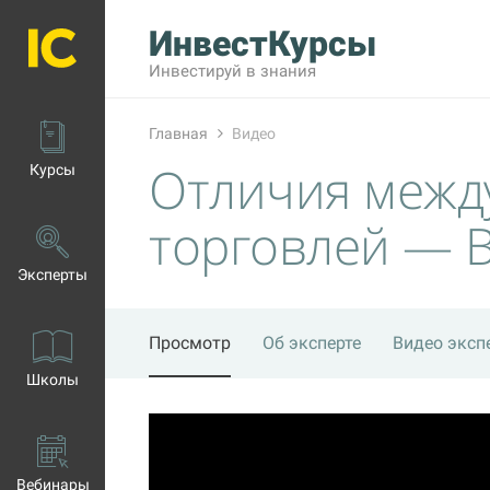
ИнвестКурсы
Инвестируй в знания
Главная
Видео
Отличия межд
Курсы
торговлей — 
Эксперты
Просмотр
Об эксперте
Видео эксп
Школы
Вебинары