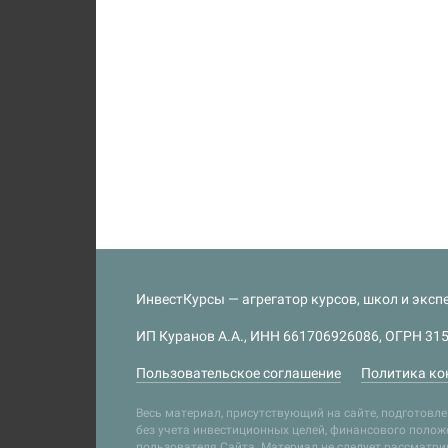
ИнвестКурсы — агрегатор курсов, школ и экспе
ИП Куранов А.А., ИНН 661706926086, ОГРН 315
Пользовательское соглашение
Политика ко
Весь материал, присутствующий на сайте, подготов
без учета инвестиционных целей, финансового положе
пользователя Сайта. Материал не следует рассматр