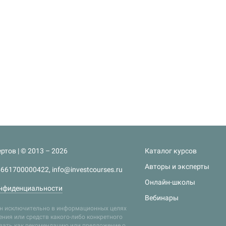
ртов | © 2013 – 2026
Каталог курсов
Авторы и эксперты
661700000422, info@investcourses.ru
Онлайн-школы
нфиденциальности
Вебинары
лен исключительно в информационных целях
ния или средств какого-либо конкретного
ивать как рекомендацию или предложение о