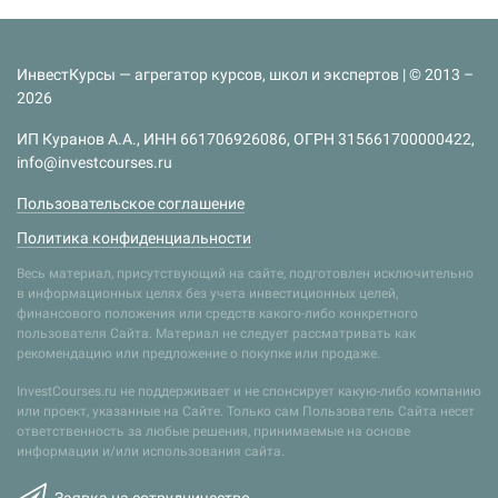
ИнвестКурсы — агрегатор курсов, школ и экспертов | © 2013 –
2026
ИП Куранов А.А., ИНН 661706926086, ОГРН 315661700000422,
info@investcourses.ru
Пользовательское соглашение
Политика конфиденциальности
Весь материал, присутствующий на сайте, подготовлен исключительно
в информационных целях без учета инвестиционных целей,
финансового положения или средств какого-либо конкретного
пользователя Сайта. Материал не следует рассматривать как
рекомендацию или предложение о покупке или продаже.
InvestCourses.ru не поддерживает и не спонсирует какую-либо компанию
или проект, указанные на Сайте. Только сам Пользователь Сайта несет
ответственность за любые решения, принимаемые на основе
информации и/или использования сайта.
Заявка на сотрудничество