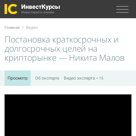
ИнвестКурсы
Инвестируй в знания
Главная
Видео
Постановка краткосрочных и
долгосрочных целей на
крипторынке — Никита Малов
Просмотр
Об эксперте
Видео эксперта
15