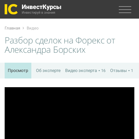
ИнвестКурсы
Инвестируй в знания
Главная
Видео
Разбор сделок на Форекс от
Александра Борских
Просмотр
Об эксперте
Видео эксперта
Отзывы
16
1