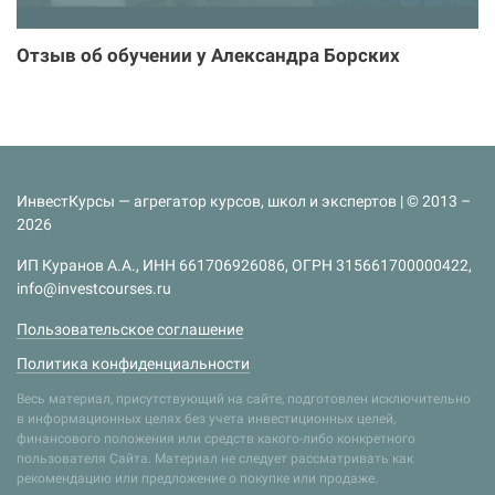
Отзыв об обучении у Александра Борских
ИнвестКурсы — агрегатор курсов, школ и экспертов | © 2013 –
2026
ИП Куранов А.А., ИНН 661706926086, ОГРН 315661700000422,
info@investcourses.ru
Пользовательское соглашение
Политика конфиденциальности
Весь материал, присутствующий на сайте, подготовлен исключительно
в информационных целях без учета инвестиционных целей,
финансового положения или средств какого-либо конкретного
пользователя Сайта. Материал не следует рассматривать как
рекомендацию или предложение о покупке или продаже.