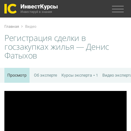
ИнвестКурсы
Инвестируй в знания
Главная
Видео
Регистрация сделки в
госзакупках жилья — Денис
Фатыхов
Просмотр
Об эксперте
Курсы эксперта
Видео экспер
1