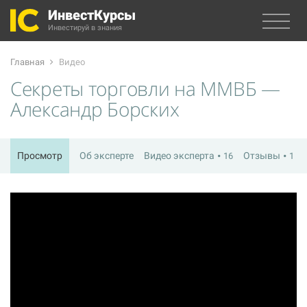
ИнвестКурсы
Инвестируй в знания
Главная
Видео
Секреты торговли на ММВБ —
Александр Борских
Просмотр
Об эксперте
Видео эксперта
Отзывы
16
1