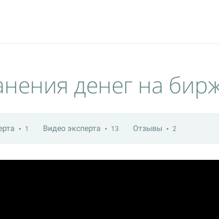
нения денег на бир
ерта
Видео эксперта
Отзывы
1
13
2