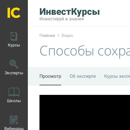
ИнвестКурсы
Инвестируй в знания
Главная
Видео
Способы сохра
Курсы
Эксперты
Просмотр
Об эксперте
Курсы эксп
Школы
Вебинары