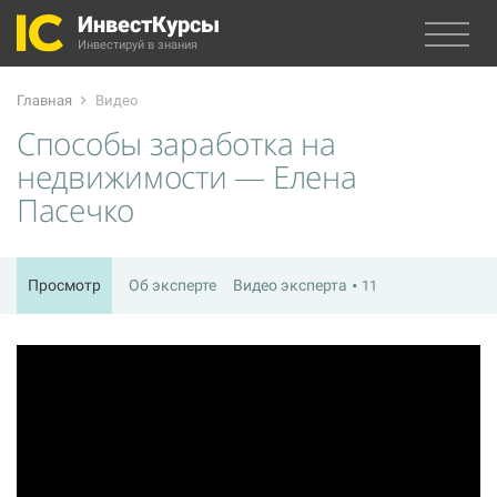
ИнвестКурсы
Инвестируй в знания
Главная
Видео
Способы заработка на
недвижимости — Елена
Пасечко
Просмотр
Об эксперте
Видео эксперта
11