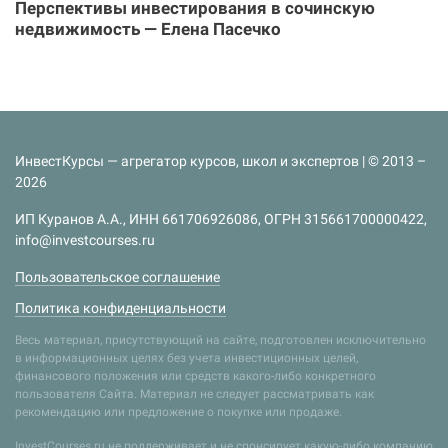
Перспективы инвестирования в сочинскую
недвижимость — Елена Пасечко
ИнвестКурсы — агрегатор курсов, школ и экспертов | © 2013 –
2026
ИП Куранов А.А., ИНН 661706926086, ОГРН 315661700000422,
info@investcourses.ru
Пользовательское соглашение
Политика конфиденциальности
Весь материал, присутствующий на сайте, подготовлен исключительно
в информационных целях без учета инвестиционных целей,
финансового положения или средств какого-либо конкретного
пользователя Сайта. Материал не следует рассматривать как
рекомендацию или предложение о покупке или продаже.
InvestCourses.ru не поддерживает и не спонсирует какую-либо компанию