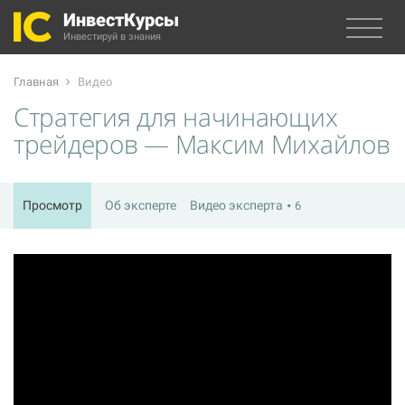
ИнвестКурсы
Инвестируй в знания
Главная
Видео
Стратегия для начинающих
трейдеров — Максим Михайлов
Просмотр
Об эксперте
Видео эксперта
6