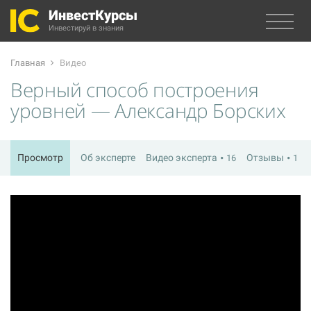
ИнвестКурсы
Инвестируй в знания
Главная
Видео
Верный способ построения
уровней — Александр Борских
Просмотр
Об эксперте
Видео эксперта
Отзывы
16
1