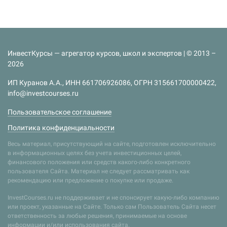
ИнвестКурсы — агрегатор курсов, школ и экспертов | © 2013 –
2026
ИП Куранов А.А., ИНН 661706926086, ОГРН 315661700000422,
info@investcourses.ru
Пользовательское соглашение
Политика конфиденциальности
Весь материал, присутствующий на сайте, подготовлен исключительно
в информационных целях без учета инвестиционных целей,
финансового положения или средств какого-либо конкретного
пользователя Сайта. Материал не следует рассматривать как
рекомендацию или предложение о покупке или продаже.
InvestCourses.ru не поддерживает и не спонсирует какую-либо компанию
или проект, указанные на Сайте. Только сам Пользователь Сайта несет
ответственность за любые решения, принимаемые на основе
информации и/или использования сайта.