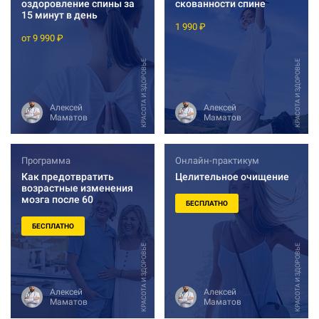
оздоровление спины за
скованности спине
15 минут в день
1 990 ₽
от 9 990 ₽
КРАСОТА И ЗДОРОВЬЕ
КРАСОТА И ЗДОРОВЬЕ
Алексей
Алексей
Маматов
Маматов
Программа
Онлайн-практикум
Как предотвратить
Целительное очищение
возрастные изменения
мозга после 60
БЕСПЛАТНО
БЕСПЛАТНО
КРАСОТА И ЗДОРОВЬЕ
КРАСОТА И ЗДОРОВЬЕ
Алексей
Алексей
Маматов
Маматов