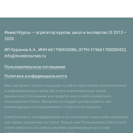
ИнвестКурсы — агрегатор курсов, школ и экспертов | © 2013 –
2026
ИП Куранов А.А., ИНН 661706926086, ОГРН 315661700000422,
info@investcourses.ru
Пользовательское соглашение
Политика конфиденциальности
Весь материал, присутствующий на сайте, подготовлен исключительно
в информационных целях без учета инвестиционных целей,
финансового положения или средств какого-либо конкретного
пользователя Сайта. Материал не следует рассматривать как
рекомендацию или предложение о покупке или продаже.
InvestCourses.ru не поддерживает и не спонсирует какую-либо компанию
или проект, указанные на Сайте. Только сам Пользователь Сайта несет
ответственность за любые решения, принимаемые на основе