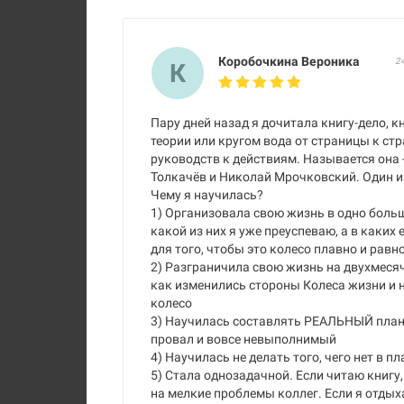
Коробочкина Вероника
2
К
Пару дней назад я дочитала книгу-дело, кн
теории или кругом вода от страницы к стр
руководств к действиям. Называется она
Толкачёв и Николай Мрочковский. Один 
Чему я научилась?
1) Организовала свою жизнь в одно большо
какой из них я уже преуспеваю, а в каких 
для того, чтобы это колесо плавно и равн
2) Разграничила свою жизнь на двухмеся
как изменились стороны Колеса жизни и 
колесо
3) Научилась составлять РЕАЛЬНЫЙ план 
провал и вовсе невыполнимый
4) Научилась не делать того, чего нет в п
5) Стала однозадачной. Если читаю книгу,
на мелкие проблемы коллег. Если я отдыха