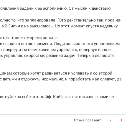
появления задачи к ее исполнению. От мысли к действию.
полню то, что запланировала. (Это действительно так, пока из-
ь в 2-3ночи и не высыпаюсь. Но этот момент спустя недельку
ть за такое же время раньше.
их задач в потоке времени. Люди называют это управлением
т вперёд, и ты не можешь им управлять, повернув вспять,
шь управляю скоростью решения задач. Теперь я делаю это
нам которые хотят развиваться и успевать и со второй
с детьми и отдохнуть нормально, и поработать как следует, да
ствуйте на себе этот кайф. Кайф того, что жизнь с вами не
Отзыв полезен?
2
1