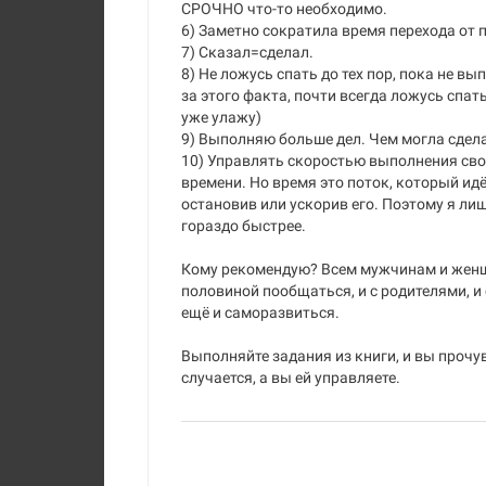
СРОЧНО что-то необходимо.
6) Заметно сократила время перехода от 
7) Сказал=сделал.
8) Не ложусь спать до тех пор, пока не вы
за этого факта, почти всегда ложусь спат
уже улажу)
9) Выполняю больше дел. Чем могла сдела
10) Управлять скоростью выполнения сво
времени. Но время это поток, который идё
остановив или ускорив его. Поэтому я ли
гораздо быстрее.
Кому рекомендую? Всем мужчинам и женщи
половиной пообщаться, и с родителями, и 
ещё и саморазвиться.
Выполняйте задания из книги, и вы прочув
случается, а вы ей управляете.