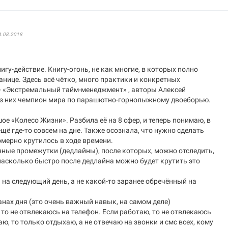
4.08.2018
игу-действие. Книгу-огонь, не как многие, в которых полно
анице. Здесь всё чётко, много практики и конкретных
 - «Экстремальный тайм-менеджмент» , авторы Алексей
из них чемпион мира по парашютно-горнолыжному двоеборью.
е «Колесо Жизни». Разбила её на 8 сфер, и теперь понимаю, в
ещё где-то совсем на дне. Также осознала, что нужно сделать
омерно крутилось в ходе времени.
чные промежутки (дедлайны), после которых, можно отследить,
насколько быстро после дедлайна можно будет крутить это
на следующий день, а не какой-то заранее обречённый на
ланах дня (это очень важный навык, на самом деле)
 то не отвлекаюсь на телефон. Если работаю, то не отвлекаюсь
ю, то только отдыхаю, а не отвечаю на звонки и смс всех, кому