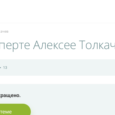
качев
перте Алексее Толка
13
кращено.
 теме