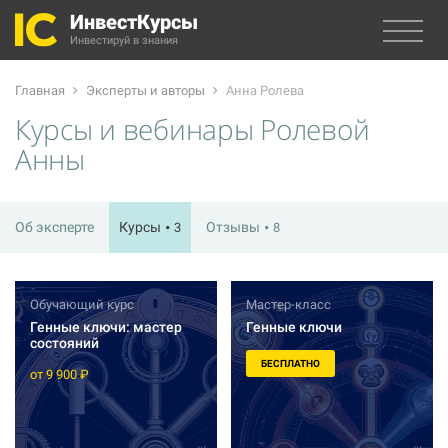
ИнвестКурсы
Инвестируй в знания
Главная
Эксперты и авторы
Анна Ролева
Курсы и вебинары Ролевой
Анны
Об эксперте
Курсы
Отзывы
3
8
Обучающий курс
Мастер-класс
Генные ключи: мастер
Генные ключи
состояний
БЕСПЛАТНО
от 9 900 ₽