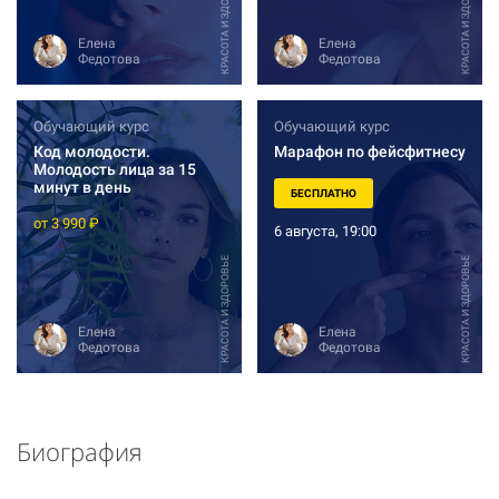
КРАСОТА И ЗДОРОВЬЕ
КРАСОТА И ЗДОРОВЬЕ
Елена
Елена
Федотова
Федотова
Обучающий курс
Обучающий курс
Код молодости.
Марафон по фейсфитнесу
Молодость лица за 15
минут в день
БЕСПЛАТНО
от 3 990 ₽
6 августа, 19:00
КРАСОТА И ЗДОРОВЬЕ
КРАСОТА И ЗДОРОВЬЕ
Елена
Елена
Федотова
Федотова
Биография