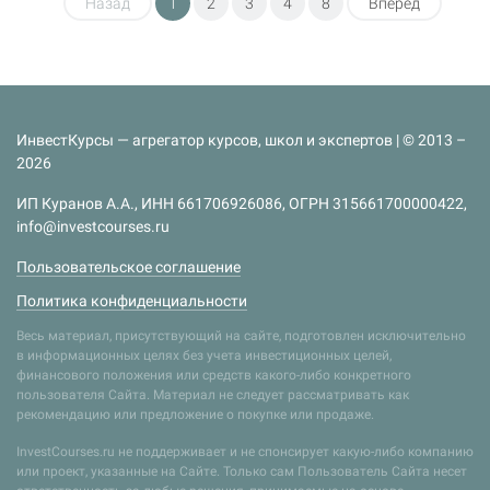
Назад
1
2
3
4
8
Вперед
ИнвестКурсы — агрегатор курсов, школ и экспертов | © 2013 –
2026
ИП Куранов А.А., ИНН 661706926086, ОГРН 315661700000422,
info@investcourses.ru
Пользовательское соглашение
Политика конфиденциальности
Весь материал, присутствующий на сайте, подготовлен исключительно
в информационных целях без учета инвестиционных целей,
финансового положения или средств какого-либо конкретного
пользователя Сайта. Материал не следует рассматривать как
рекомендацию или предложение о покупке или продаже.
InvestCourses.ru не поддерживает и не спонсирует какую-либо компанию
или проект, указанные на Сайте. Только сам Пользователь Сайта несет