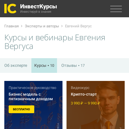
ИнвестКурсы
Инвестируй в знания
Главная
Эксперты и авторы
Евгений Вергус
Курсы и вебинары Евгения
Вергуса
Об эксперте
Курсы
Отзывы
10
17
Практическое руководство
Видеокурс
Бизнес модель с
Крипто-старт
пятизначным доходом
3 990 ₽ — 9 990 ₽
БЕСПЛАТНО