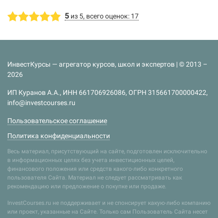
5
из 5, всего оценок: 17
ИнвестКурсы — агрегатор курсов, школ и экспертов | © 2013 –
2026
ИП Куранов А.А., ИНН 661706926086, ОГРН 315661700000422,
info@investcourses.ru
Пользовательское соглашение
Политика конфиденциальности
Весь материал, присутствующий на сайте, подготовлен исключительно
в информационных целях без учета инвестиционных целей,
финансового положения или средств какого-либо конкретного
пользователя Сайта. Материал не следует рассматривать как
рекомендацию или предложение о покупке или продаже.
InvestCourses.ru не поддерживает и не спонсирует какую-либо компанию
или проект, указанные на Сайте. Только сам Пользователь Сайта несет