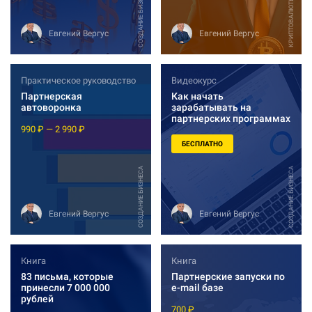
СОЗДАНИЕ БИЗНЕСА
КРИПТОВАЛЮТЫ
Евгений Вергус
Евгений Вергус
Практическое руководство
Видеокурс
Партнерская
Как начать
автоворонка
зарабатывать на
партнерских программах
990 ₽ — 2 990 ₽
БЕСПЛАТНО
СОЗДАНИЕ БИЗНЕСА
СОЗДАНИЕ БИЗНЕСА
Евгений Вергус
Евгений Вергус
Книга
Книга
83 письма, которые
Партнерские запуски по
принесли 7 000 000
e-mail базе
рублей
700 ₽